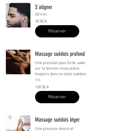
S'aligner
20 min
20
20 $CA
dollars
canadiens
Réserver
Massage suédois profond
Une pression plus forte, axée
sur la tension musculaire,
toujours dans le style suédois.
1 h
100
100 $CA
dollars
canadiens
Réserver
Massage suédois léger
Une pression douce et