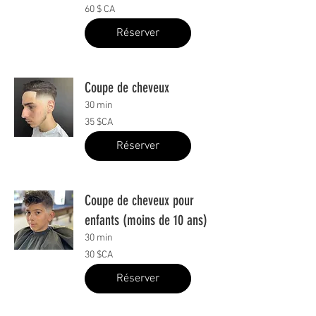
60
60 $ CA
$
CA
Réserver
Coupe de cheveux
30 min
35
35 $CA
dollars
canadiens
Réserver
Coupe de cheveux pour
enfants (moins de 10 ans)
30 min
30
30 $CA
dollars
canadiens
Réserver