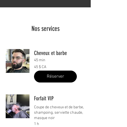
Nos services
Cheveux et barbe
45 min
45
45 $ CA
$
CA
Réserver
Forfait VIP
Coupe de cheveux et de barbe,
shampoing, serviette chaude,
masque noir
1 h